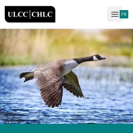
ULCC
FR
Open ma